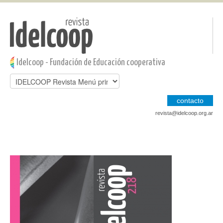
Pasar al contenido principal
Jump to main content
Idelcoop - Fundación de Educación cooperativa
contacto
revista@idelcoop.org.ar
Jump to main content