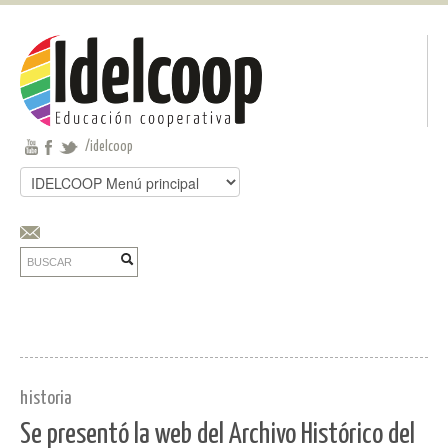
Pasar al contenido principal
Jump to main content
/idelcoop
Buscar
Formulario de búsqueda
Buscar
historia
Se presentó la web del Archivo Histórico del