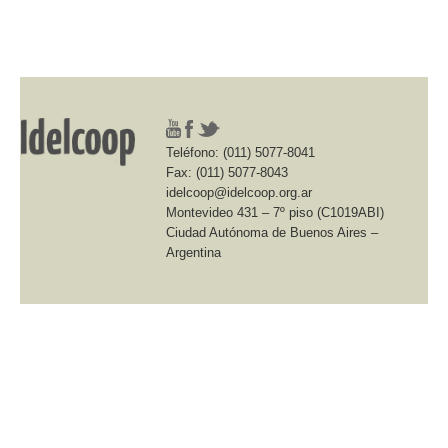
Teléfono: (011) 5077-8041
Fax: (011) 5077-8043
idelcoop@idelcoop.org.ar
Montevideo 431 – 7º piso (C1019ABI)
Ciudad Autónoma de Buenos Aires –
Argentina