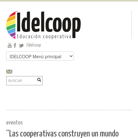
Pasar al contenido principal
Jump to main content
/idelcoop
Buscar
Formulario de búsqueda
Buscar
eventos
“Las cooperativas construyen un mundo