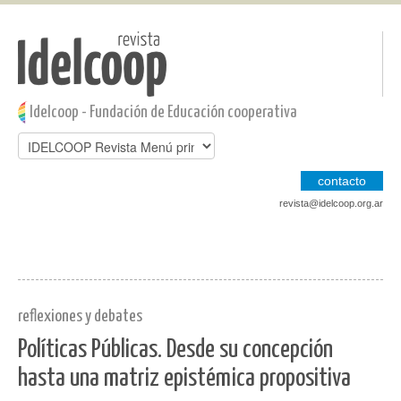
Pasar al contenido principal
Jump to main content
Idelcoop - Fundación de Educación cooperativa
contacto
revista@idelcoop.org.ar
reflexiones y debates
Políticas Públicas. Desde su concepción
hasta una matriz epistémica propositiva