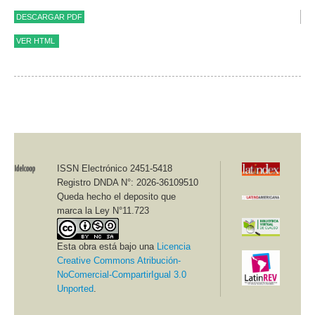
DESCARGAR PDF
VER HTML
Revista Idelcoop nº 240 - Julio 2023 - ISSN Electrónico 2451-
5418 / Sección Reflexiones y Debates
Idelcoop Fundación de Educación Cooperativa
ISSN Electrónico 2451-5418
Registro DNDA N°: 2026-36109510
Políticas públicas: desde su concepción hasta una matriz
Queda hecho el deposito que
epistémica propositiva
marca la Ley N°11.723
Alixon Davis Reyes Rodríguez
[1]
Esta obra está bajo una
Licencia
Creative Commons Atribución-
Resumen
NoComercial-CompartirIgual 3.0
Empleando la técnica de la pregunta, este trabajo apunta a la
Unported
.
comprensión de la política pública como un
ethos
sociocultural y
político integral e integrado. Ello significa que la política pública