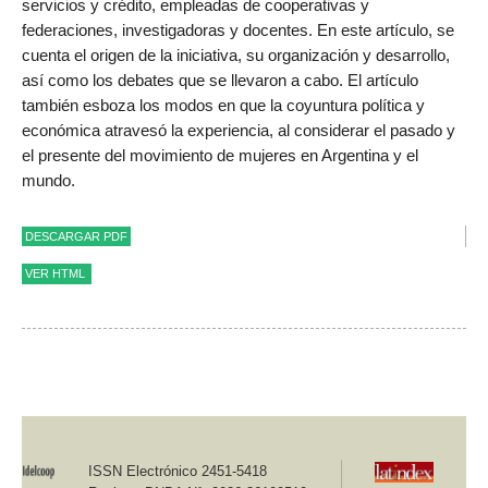
servicios y crédito, empleadas de cooperativas y
federaciones, investigadoras y docentes. En este artículo, se
cuenta el origen de la iniciativa, su organización y desarrollo,
así como los debates que se llevaron a cabo. El artículo
también esboza los modos en que la coyuntura política y
económica atravesó la experiencia, al considerar el pasado y
el presente del movimiento de mujeres en Argentina y el
mundo.
DESCARGAR PDF
VER HTML
Si no somos nosotras…
entonces ¿quiénes?
Sobre el “Preencuentro
ISSN Electrónico 2451-5418