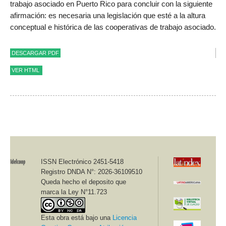
trabajo asociado en Puerto Rico para concluir con la siguiente
afirmación: es necesaria una legislación que esté a la altura
conceptual e histórica de las cooperativas de trabajo asociado.
DESCARGAR PDF
VER HTML
Revista Idelcoop, nº 220, noviembre 2016. ISSN 0327-1919 /
Se
cción Normativa
Instituto de la Cooperación. Fundación de Educación,
Investigación y Asistencia Técnica- IDELCOOP
ISSN Electrónico 2451-5418
Repensando la legislación en las
Registro DNDA N°: 2026-36109510
cooperativas de trabajo asociado de
Queda hecho el deposito que
Puerto Rico desde la centralidad del
marca la Ley N°11.723
trabajo y la condición obrera
Esta obra está bajo una
Licencia