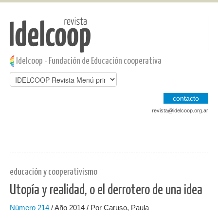
Pasar al contenido principal
Jump to main content
Idelcoop - Fundación de Educación cooperativa
contacto
revista@idelcoop.org.ar
educación y cooperativismo
Utopía y realidad, o el derrotero de una idea
Número
214
/ Año 2014 / Por Caruso, Paula