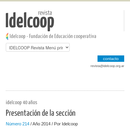
Pasar al contenido principal
Jump to main content
Idelcoop - Fundación de Educación cooperativa
contacto
revista@idelcoop.org.ar
idelcoop 40 años
Presentación de la sección
Número
214
/ Año 2014 / Por Idelcoop