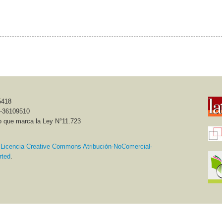
5418
6-36109510
o que marca la Ley N°11.723
a
Licencia Creative Commons Atribución-NoComercial-
rted
.