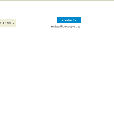
contacto
ATORIA
revista@idelcoop.org.ar