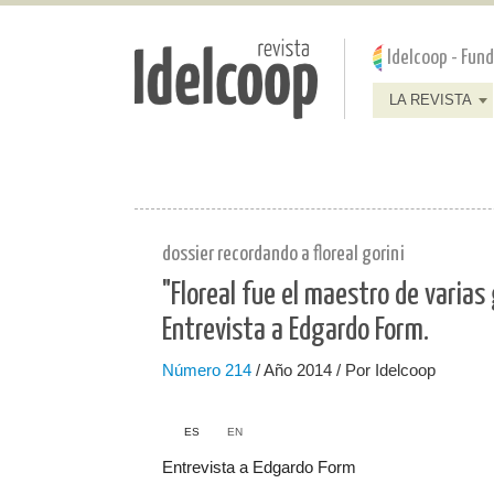
Pasar al contenido principal
Jump to main content
Idelcoop - Fun
LA REVISTA
dossier recordando a floreal gorini
"Floreal fue el maestro de varias
Entrevista a Edgardo Form.
Número
214
/ Año 2014 / Por Idelcoop
ES
EN
Entrevista a Edgardo Form