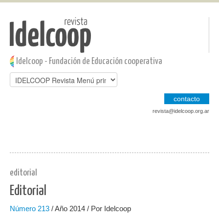
Pasar al contenido principal
Jump to main content
Idelcoop - Fundación de Educación cooperativa
contacto
revista@idelcoop.org.ar
editorial
Editorial
Número
213
/ Año 2014 / Por Idelcoop