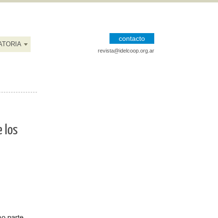
contacto
ATORIA
revista@idelcoop.org.ar
 los
mo parte