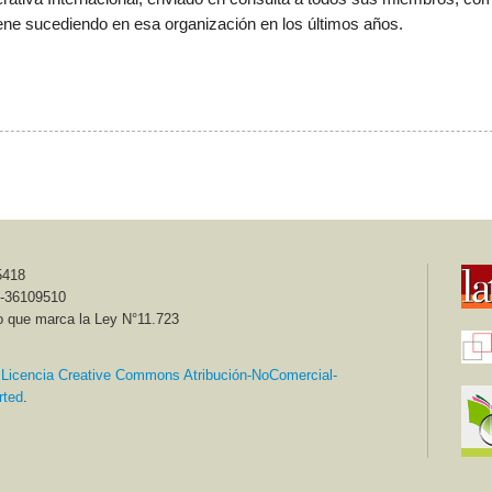
ene sucediendo en esa organización en los últimos años.
5418
6-36109510
o que marca la Ley N°11.723
a
Licencia Creative Commons Atribución-NoComercial-
rted
.