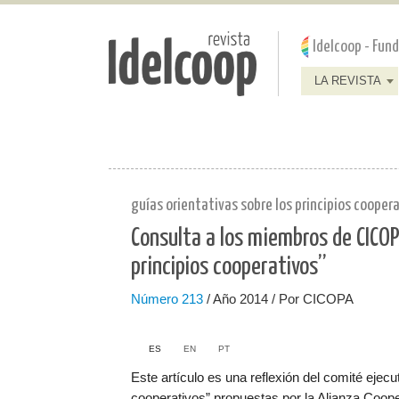
Pasar al contenido principal
Jump to main content
Idelcoop - Fun
LA REVISTA
guías orientativas sobre los principios cooper
Consulta a los miembros de CICOP
principios cooperativos”
Número
213
/ Año 2014 / Por CICOPA
ES
EN
PT
Este artículo es una reflexión del comité ejec
cooperativos” propuestas por la Alianza Coop