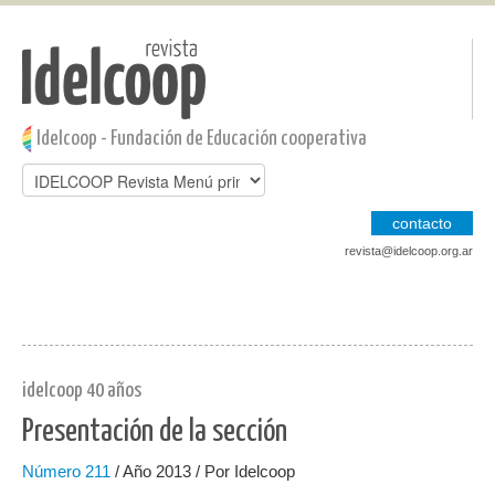
Pasar al contenido principal
Jump to main content
Idelcoop - Fundación de Educación cooperativa
contacto
revista@idelcoop.org.ar
idelcoop 40 años
Presentación de la sección
Número
211
/ Año 2013 / Por Idelcoop